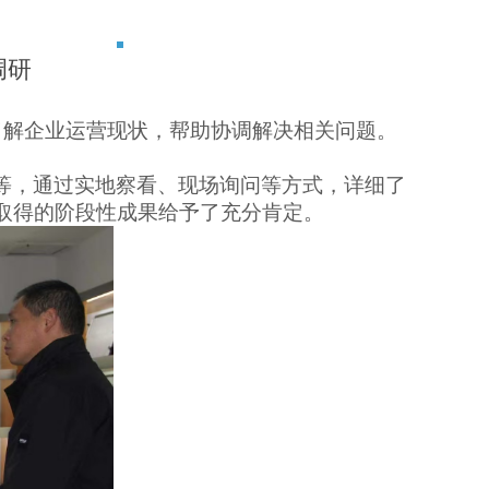
调研
了解企业运营现状，帮助协调解决相关问题。
等，通过实地察看、现场询问等方式，详细了
取得的阶段性成果给予了充分肯定。