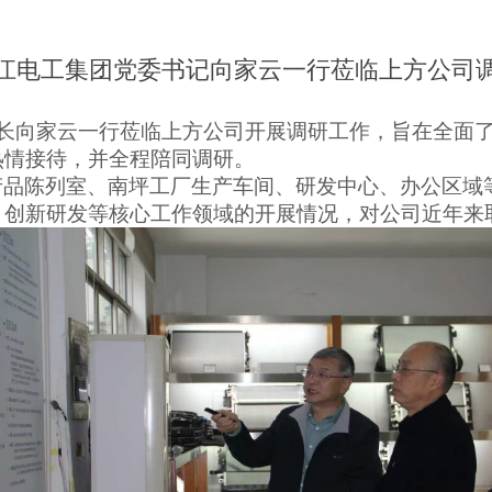
江电工集团党委书记向家云一行莅临上方公司
事长向家云一行莅临上方公司开展调研工作，旨在全面
热情接待，并全程陪同调研。
产品陈列室、南坪工厂生产车间、研发中心、办公区域
、创新研发等核心工作领域的开展情况，对公司近年来