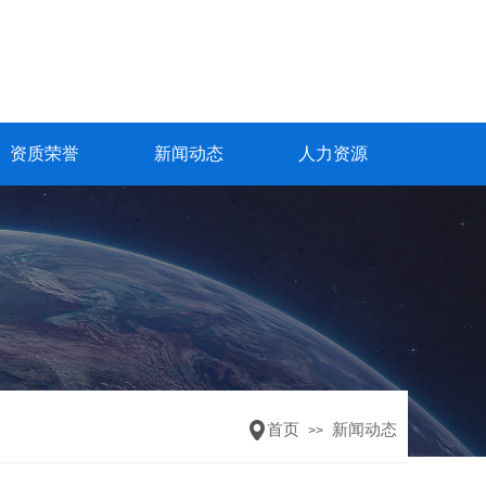
资质荣誉
新闻动态
人力资源
首页
新闻动态
>>