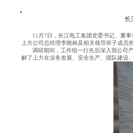
长
11月7日，长江电工集团党委书记、董
上方公司总经理李晓林及相关领导班子成员
调研期间，工作组一行先后深入我公司
解了上方在业务发展、安全生产、团队建设